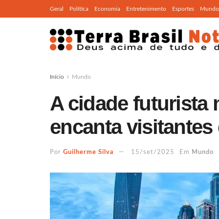
Geral
Política
Economia
Entretenimento
Esportes
Mundo
Início
Mundo
A cidade futurista
encanta visitantes
Por
Guilherme Silva
15/set/2025
Em
Mundo