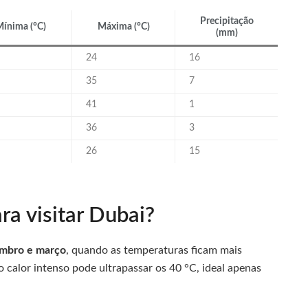
Precipitação
ínima (°C)
Máxima (°C)
(mm)
24
16
35
7
41
1
36
3
26
15
ra visitar Dubai?
mbro e março
, quando as temperaturas ficam mais
 calor intenso pode ultrapassar os 40 °C, ideal apenas