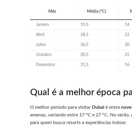
Mês
Média (°C)
M
Janeiro
19,5
14
Abril
28,5
22
Julho
36,5
30
Outubro
30,5
25
Dezembro
21,5
16
Qual é a melhor época pa
O melhor período para visitar
Dubai
é entre
nove
amenas, variando entre 17 °C e 27 °C. No verão, o
para quem busca resorts e experiências indoor.