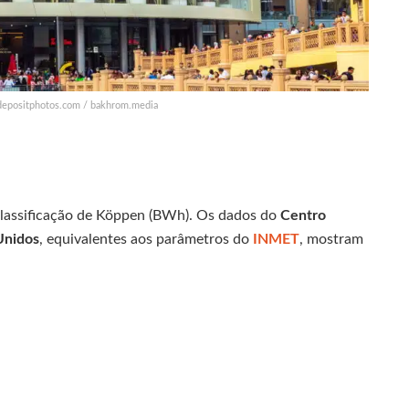
 depositphotos.com / bakhrom.media
classificação de Köppen (BWh). Os dados do
Centro
Unidos
, equivalentes aos parâmetros do
INMET
, mostram