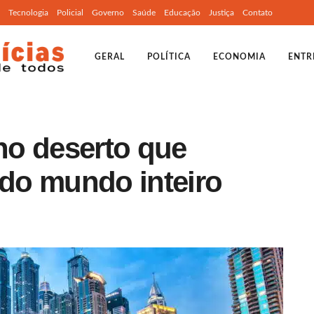
Tecnologia
Policial
Governo
Saúde
Educação
Justiça
Contato
GERAL
POLÍTICA
ECONOMIA
ENTR
 no deserto que
 do mundo inteiro