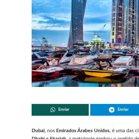
Enviar
Enviar
Dubai
, nos
Emirados Árabes Unidos
, é uma das c
Dhabi
e
Sharjah
, a metrópole ganhou o apelido de