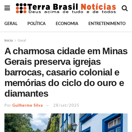
GERAL
POLÍTICA
ECONOMIA
ENTRETENIMENTO
Início
Geral
A charmosa cidade em Minas
Gerais preserva igrejas
barrocas, casario colonial e
memórias do ciclo do ouro e
diamantes
Por
Guilherme Silva
28/set/2025