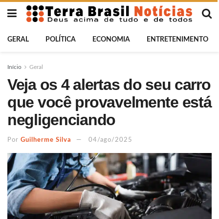
GERAL
POLÍTICA
ECONOMIA
ENTRETENIMENTO
Início
Geral
Veja os 4 alertas do seu carro
que você provavelmente está
negligenciando
Por
Guilherme Silva
04/ago/2025