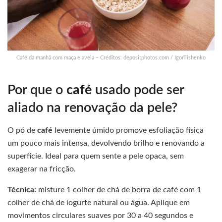
Café da manhã com maça e aveia – Créditos: depositphotos.com / IgorTishenko
Por que o
café
usado pode ser
aliado na renovação da pele?
O pó de
café
levemente úmido promove esfoliação física
um pouco mais intensa, devolvendo brilho e renovando a
superfície. Ideal para quem sente a pele opaca, sem
exagerar na fricção.
Técnica:
misture 1 colher de chá de borra de café com 1
colher de chá de iogurte natural ou água. Aplique em
movimentos circulares suaves por 30 a 40 segundos e