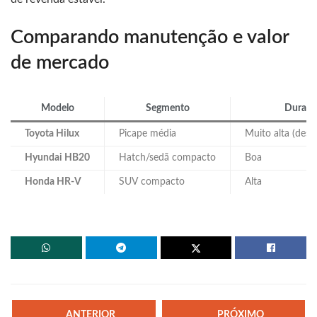
Comparando manutenção e valor
de mercado
Modelo
Segmento
Durabi
Toyota Hilux
Picape média
Muito alta (dest
Hyundai HB20
Hatch/sedã compacto
Boa
Honda HR-V
SUV compacto
Alta
ANTERIOR
PRÓXIMO