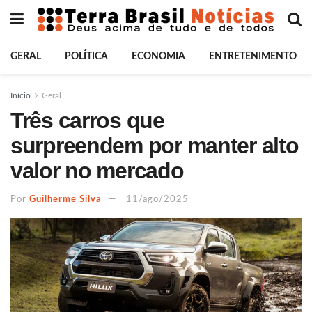
GERAL
POLÍTICA
ECONOMIA
ENTRETENIMENTO
Início
Geral
Três carros que
surpreendem por manter alto
valor no mercado
Por
Guilherme Silva
11/ago/2025