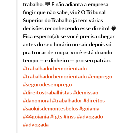
trabalho. 💬 E não adianta a empresa
fingir que não sabe, viu? O Tribunal
Superior do Trabalho já tem várias
decisões reconhecendo esse direito! 🧠
Fica esperto(a): se você precisa chegar
antes do seu horário ou sair depois só
pra trocar de roupa, você está doando
tempo — e dinheiro — pro seu patrão.
#trabalhadorbemorientado
#trabalhadorbemorientado
#emprego
#segurodesemprego
#direitostrabalhistas
#demissao
#danomoral
#trabalhador
#direitos
#saoluisdemontesbelos
#goiania
#44goiania
#fgts
#inss
#advogado
#advogada