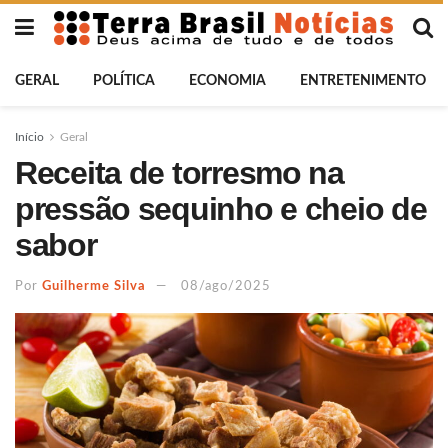
GERAL
POLÍTICA
ECONOMIA
ENTRETENIMENTO
Início
Geral
Receita de torresmo na
pressão sequinho e cheio de
sabor
Por
Guilherme Silva
08/ago/2025