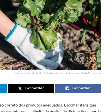
Mulher colhendo horta. Créditos: depositphotos.com / SashaKhalabuzar
Compartilhar
Compartilhar
so correto dos produtos adequados. Escolher itens que
ra garantir uma colheita de qualidade. Este artigo aborda