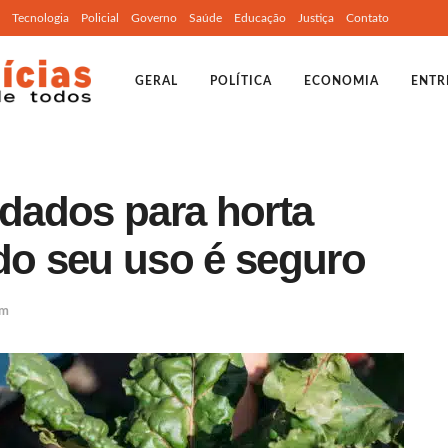
Tecnologia
Policial
Governo
Saúde
Educação
Justiça
Contato
GERAL
POLÍTICA
ECONOMIA
ENTR
dados para horta
do seu uso é seguro
em