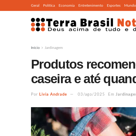
Geral
Política
Economia
Entretenimento
Esportes
Mundo
Início
Jardinagem
Produtos recomen
caseira e até quan
Por
Livia Andrade
03/ago/2025
Em
Jardinag