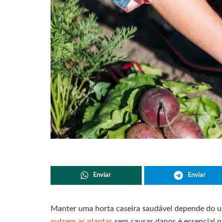
Enviar
Enviar
Manter uma horta caseira saudável depende do u
nutrem as plantas
sem causar danos é essencial pa