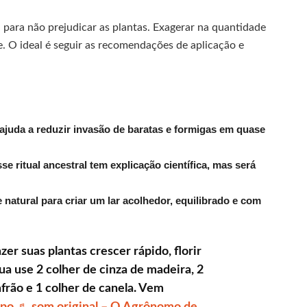
l para não prejudicar as plantas. Exagerar na quantidade
e. O ideal é seguir as recomendações de aplicação e
ajuda a reduzir invasão de baratas e formigas em quase
 ritual ancestral tem explicação científica, mas será
atural para criar um lar acolhedor, equilibrado e com
zer suas plantas crescer rápido, florir
gua use 2 colher de cinza de madeira, 2
afrão e 1 colher de canela. Vem
po
♬ som original – O Agrônomo de