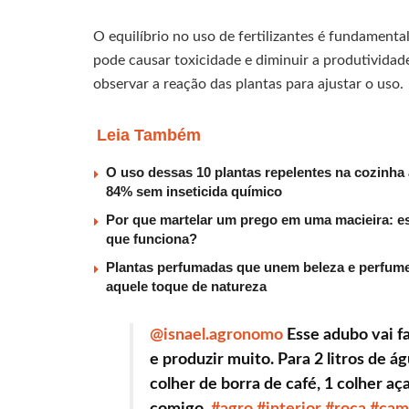
O equilíbrio no uso de fertilizantes é fundamenta
pode causar toxicidade e diminuir a produtividad
observar a reação das plantas para ajustar o uso.
Leia Também
O uso dessas 10 plantas repelentes na cozinha 
84% sem inseticida químico
Por que martelar um prego em uma macieira: esse
que funciona?
Plantas perfumadas que unem beleza e perfume n
aquele toque de natureza
@isnael.agronomo
Esse adubo vai fa
e produzir muito. Para 2 litros de á
colher de borra de café, 1 colher aç
comigo.
#agro
#interior
#roça
#cam