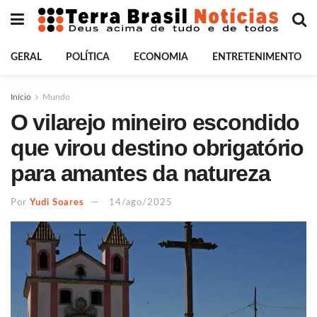
GERAL
POLÍTICA
ECONOMIA
ENTRETENIMENTO
Início
Mundo
O vilarejo mineiro escondido
que virou destino obrigatório
para amantes da natureza
Por
Yudi Soares
14/ago/2025