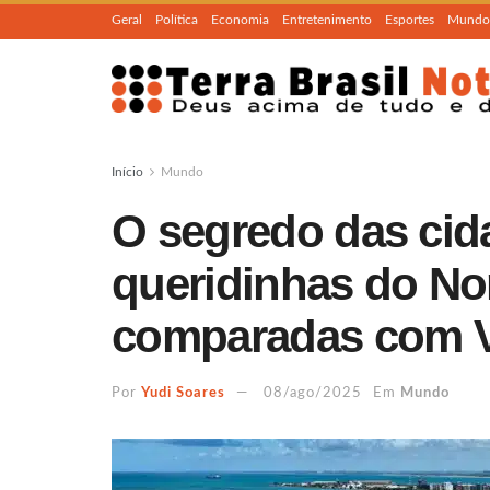
Geral
Política
Economia
Entretenimento
Esportes
Mundo
Início
Mundo
O segredo das cid
queridinhas do No
comparadas com 
Por
Yudi Soares
08/ago/2025
Em
Mundo