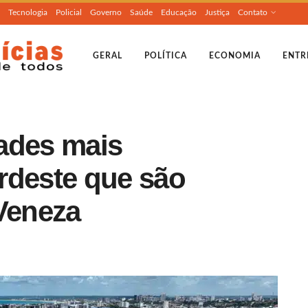
Tecnologia
Policial
Governo
Saúde
Educação
Justiça
Contato
GERAL
POLÍTICA
ECONOMIA
ENTR
ades mais
rdeste que são
Veneza