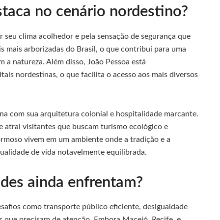
taca no cenário nordestino?
r seu clima acolhedor e pela sensação de segurança que
is mais arborizadas do Brasil, o que contribui para uma
m a natureza. Além disso, João Pessoa está
tais nordestinas, o que facilita o acesso aos mais diversos
na com sua arquitetura colonial e hospitalidade marcante.
 atrai visitantes que buscam turismo ecológico e
Formoso vivem em um ambiente onde a tradição e a
alidade de vida notavelmente equilibrada.
ades ainda enfrentam?
afios como transporte público eficiente, desigualdade
es que precisam de atenção. Embora Maceió, Recife, e