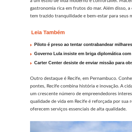
a um estilo de vida moderno e confortável. Macei
gastronomia rica em frutos do mar. Além disso, a
tem trazido tranquilidade e bem-estar para seus 
Leia Também
Piloto é preso ao tentar contrabandear milhar
Governo Lula insiste em briga diplomática com E
Carter Center desiste de enviar missão para obs
Outro destaque é Recife, em Pernambuco. Conheci
pontes, Recife combina história e inovação. A ci
um crescente número de empreendedores interess
qualidade de vida em Recife é reforçada por sua re
oferecem serviços essenciais de alta qualidade.