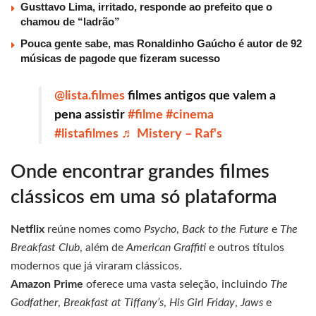
Gusttavo Lima, irritado, responde ao prefeito que o
chamou de “ladrão”
Pouca gente sabe, mas Ronaldinho Gaúcho é autor de 92
músicas de pagode que fizeram sucesso
@lista.filmes
filmes antigos que valem a
pena assistir
#filme
#cinema
#listafilmes
♬ Mistery – Raf's
Onde encontrar grandes filmes
clássicos em uma só plataforma
Netflix
reúne nomes como
Psycho
,
Back to the Future
e
The
Breakfast Club
, além de
American Graffiti
e outros títulos
modernos que já viraram clássicos.
Amazon Prime
oferece uma vasta seleção, incluindo
The
Godfather
,
Breakfast at Tiffany’s
,
His Girl Friday
,
Jaws
e