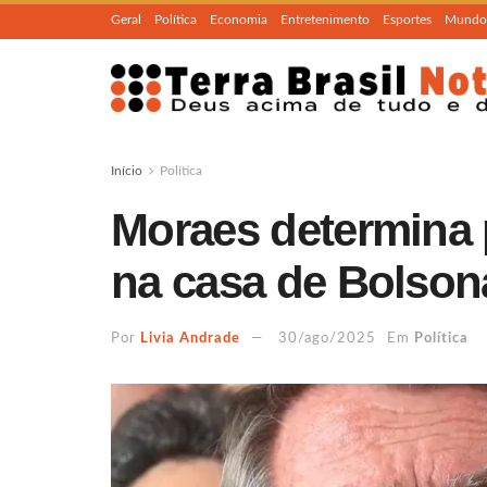
Geral
Política
Economia
Entretenimento
Esportes
Mundo
Início
Política
Moraes determina 
na casa de Bolson
Por
Livia Andrade
30/ago/2025
Em
Política