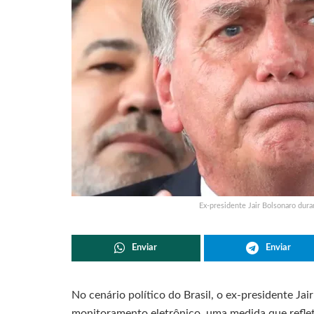
Ex-presidente Jair Bolsonaro dura
Enviar
Enviar
No cenário político do Brasil, o ex-presidente Jair
monitoramento eletrônico, uma medida que refle