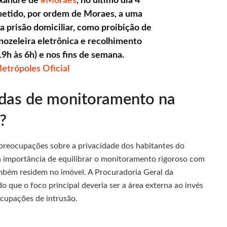
exandre de
#Moraes
, no último dia 4
metido, por ordem de Moraes, a uma
a prisão domiciliar, como proibição de
nozeleira eletrônica e recolhimento
19h às 6h) e nos fins de semana.
etrópoles Oficial
das de monitoramento na
?
 preocupações sobre a privacidade dos habitantes do
 a importância de equilibrar o monitoramento rigoroso com
ambém residem no imóvel. A Procuradoria Geral da
que o foco principal deveria ser a área externa ao invés
ocupações de intrusão.