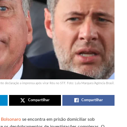
nte declaração a imprensa após virar Réu no STF. Foto: Lula Marques/Agência Brasil.
Compartilhar
Compartilhar
Bolsonaro
se encontra em prisão domiciliar sob
te os desdobramentos de investigações complexas. O