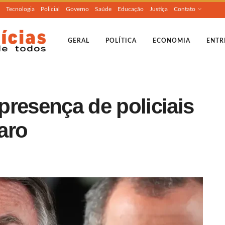
Tecnologia
Policial
Governo
Saúde
Educação
Justiça
Contato
GERAL
POLÍTICA
ECONOMIA
ENTR
presença de policiais
aro