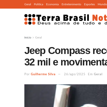
Geral
Política
Economia
Entretenimento
Esportes
Mundo
Início
Geral
Jeep Compass rec
32 mil e moviment
Por
Guilherme Silva
26/ago/2025
Em
Geral