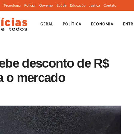
Tecnologia
Policial
Governo
Saúde
Educação
Justiça
Contato
GERAL
POLÍTICA
ECONOMIA
ENTR
ebe desconto de R$
a o mercado