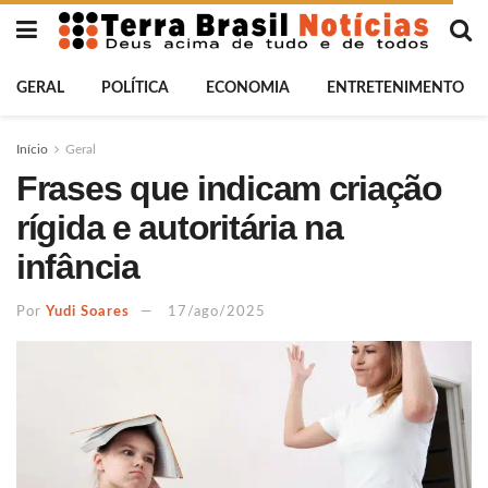
GERAL
POLÍTICA
ECONOMIA
ENTRETENIMENTO
Início
Geral
Frases que indicam criação
rígida e autoritária na
infância
Por
Yudi Soares
17/ago/2025