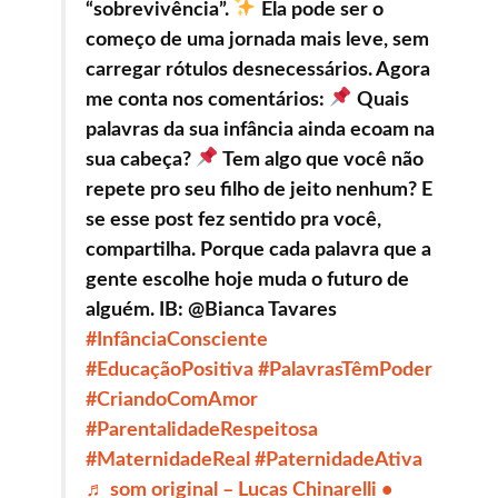
“sobrevivência”.
Ela pode ser o
começo de uma jornada mais leve, sem
carregar rótulos desnecessários. Agora
me conta nos comentários:
Quais
palavras da sua infância ainda ecoam na
sua cabeça?
Tem algo que você não
repete pro seu filho de jeito nenhum? E
se esse post fez sentido pra você,
compartilha. Porque cada palavra que a
gente escolhe hoje muda o futuro de
alguém. IB: @Bianca Tavares
#InfânciaConsciente
#EducaçãoPositiva
#PalavrasTêmPoder
#CriandoComAmor
#ParentalidadeRespeitosa
#MaternidadeReal
#PaternidadeAtiva
♬ som original – Lucas Chinarelli •