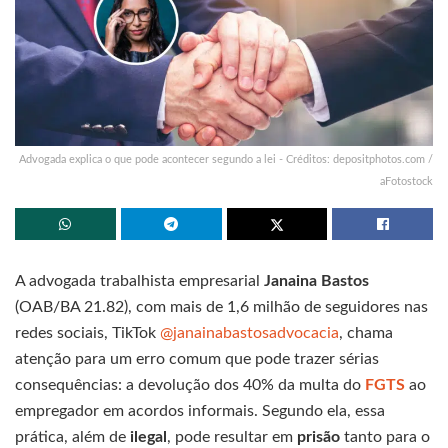
Advogada explica o que pode acontecer segundo a lei - Créditos: depositphotos.com /
aFotostock
A advogada trabalhista empresarial
Janaina Bastos
(OAB/BA 21.82), com mais de 1,6 milhão de seguidores nas
redes sociais, TikTok
@janainabastosadvocacia
, chama
atenção para um erro comum que pode trazer sérias
consequências: a devolução dos 40% da multa do
FGTS
ao
empregador em acordos informais. Segundo ela, essa
prática, além de
ilegal
, pode resultar em
prisão
tanto para o