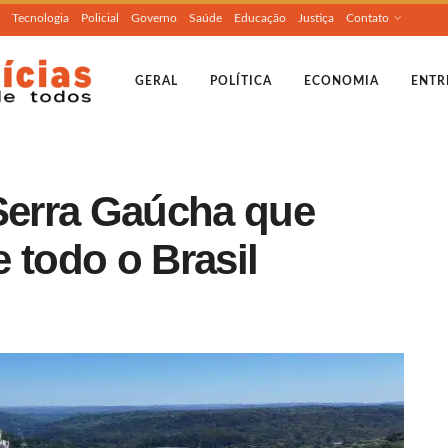
Tecnologia
Policial
Governo
Saúde
Educação
Justiça
Contato
GERAL
POLÍTICA
ECONOMIA
ENTR
 Serra Gaúcha que
 todo o Brasil