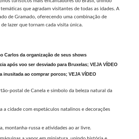
inos turísticos mais encantadores do Brasil, unindo
 temáticas que agradam visitantes de todas as idades. A
 lado de Gramado, oferecendo uma combinação de
de lazer que tornam cada visita única.
mo Carlos da organização de seus shows
lícia após voo ser desviado para Bruxelas; VEJA VÍDEO
ena inusitada ao comprar porcos; VEJA VÍDEO
tão-postal de Canela e símbolo da beleza natural da
a a cidade com espetáculos natalinos e decorações
, montanha-russa e atividades ao ar livre.
 máquinas a vapor em miniatura, unindo história e