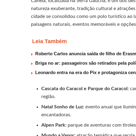
Canela, localizada na Serra Gaúcha, é um dos dest
natureza exuberante, tradição cultural e atrações
cidade se consolidou como um polo turístico ao
paisagens naturais, eventos memoráveis e opções 
Leia Também
Roberto Carlos anuncia saída de filho de Eras
Briga no ar: passageiros são retirados pela po
Leonardo entra na era do Pix e protagoniza c
Cascata do Caracol e Parque do Caracol:
car
região.
Natal Sonho de Luz:
evento anual que ilumin
encantadoras.
Alpen Park:
parque de aventuras com tirolesa
Mundo a Vapor:
atração temática que recria