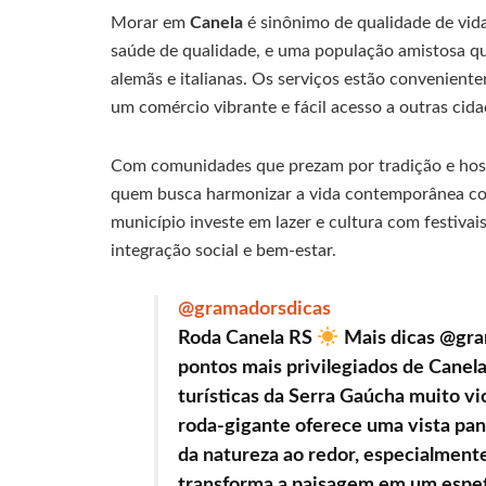
Morar em
Canela
é sinônimo de qualidade de vida
saúde de qualidade, e uma população amistosa que
alemãs e italianas. Os serviços estão convenien
um comércio vibrante e fácil acesso a outras cid
Com comunidades que prezam por tradição e hos
quem busca harmonizar a vida contemporânea com 
município investe em lazer e cultura com festiv
integração social e bem-estar.
@gramadorsdicas
Roda Canela RS
Mais dicas @gra
pontos mais privilegiados de Canela
turísticas da Serra Gaúcha muito vi
roda-gigante oferece uma vista pa
da natureza ao redor, especialmente
transforma a paisagem em um espetác