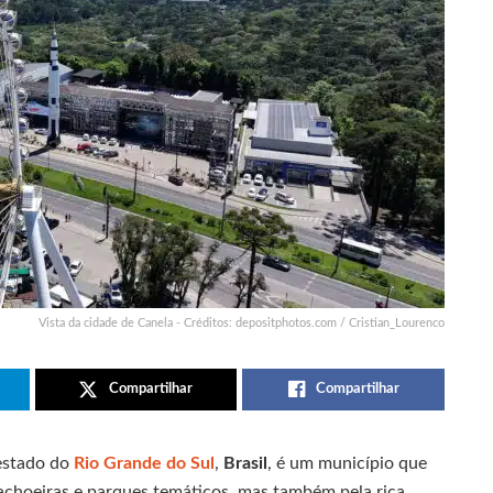
Vista da cidade de Canela - Créditos: depositphotos.com / Cristian_Lourenco
Compartilhar
Compartilhar
 estado do
Rio Grande do Sul
,
Brasil
, é um município que
cachoeiras e parques temáticos, mas também pela rica