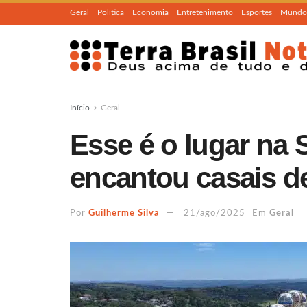
Geral
Política
Economia
Entretenimento
Esportes
Mundo
Início
Geral
Esse é o lugar na
encantou casais de
Por
Guilherme Silva
21/ago/2025
Em
Geral