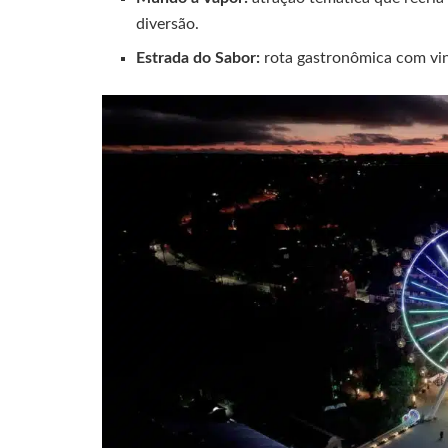
diversão.
Estrada do Sabor:
rota gastronômica com vinh