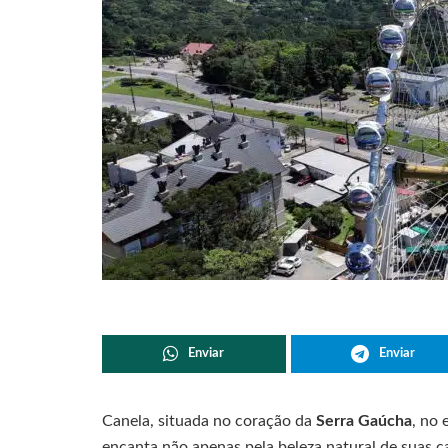
Enviar
Enviar
Canela, situada no coração da
Serra Gaúcha
, no
encanta não apenas pela beleza natural de suas 