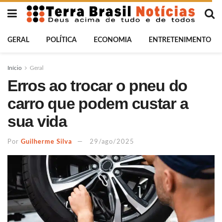
GERAL
POLÍTICA
ECONOMIA
ENTRETENIMENTO
Início
Geral
Erros ao trocar o pneu do
carro que podem custar a
sua vida
Por
Guilherme Silva
29/ago/2025