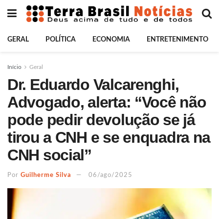
GERAL
POLÍTICA
ECONOMIA
ENTRETENIMENTO
Início
Geral
Dr. Eduardo Valcarenghi,
Advogado, alerta: “Você não
pode pedir devolução se já
tirou a CNH e se enquadra na
CNH social”
Por
Guilherme Silva
06/ago/2025