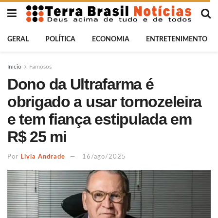
GERAL
POLÍTICA
ECONOMIA
ENTRETENIMENTO
Início
Famosos
Dono da Ultrafarma é
obrigado a usar tornozeleira
e tem fiança estipulada em
R$ 25 mi
Por
Livia Andrade
16/ago/2025