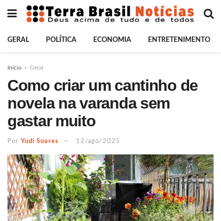
GERAL
POLÍTICA
ECONOMIA
ENTRETENIMENTO
Início
Geral
Como criar um cantinho de
novela na varanda sem
gastar muito
Por
Yudi Soares
12/ago/2025