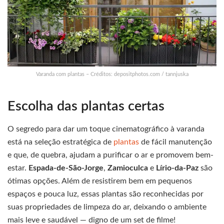
Varanda com plantas – Créditos: depositphotos.com / tannjuska
Escolha das plantas certas
O segredo para dar um toque cinematográfico à varanda
está na seleção estratégica de
plantas
de fácil manutenção
e que, de quebra, ajudam a purificar o ar e promovem bem-
estar.
Espada-de-São-Jorge
,
Zamioculca
e
Lírio-da-Paz
são
ótimas opções. Além de resistirem bem em pequenos
espaços e pouca luz, essas plantas são reconhecidas por
suas propriedades de limpeza do ar, deixando o ambiente
mais leve e saudável — digno de um set de filme!