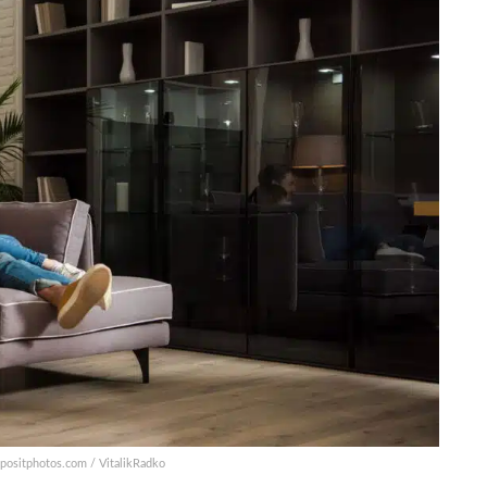
epositphotos.com / VitalikRadko