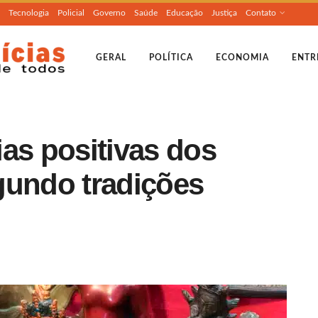
Tecnologia
Policial
Governo
Saúde
Educação
Justiça
Contato
GERAL
POLÍTICA
ECONOMIA
ENTR
as positivas dos
gundo tradições