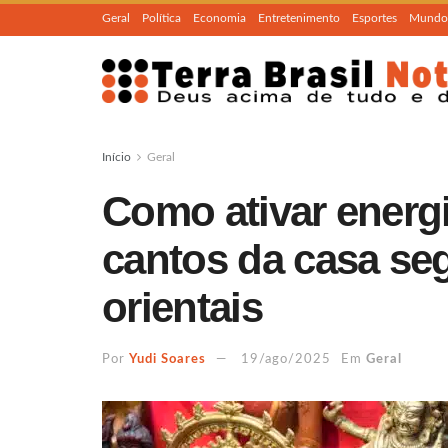
Geral
Política
Economia
Entretenimento
Esportes
Mundo
Início
Geral
Como ativar energi
cantos da casa se
orientais
Por
Yudi Soares
19/ago/2025
Em
Geral