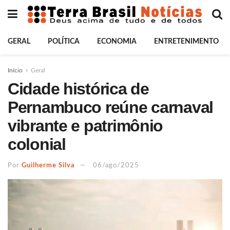
GERAL
POLÍTICA
ECONOMIA
ENTRETENIMENTO
Início
Geral
Cidade histórica de
Pernambuco reúne carnaval
vibrante e patrimônio
colonial
Por
Guilherme Silva
06/ago/2025