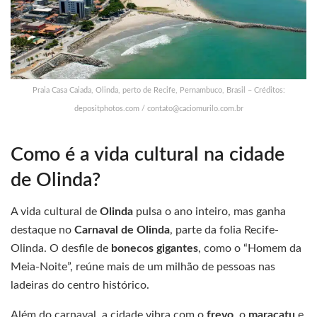
Praia Casa Caiada, Olinda, perto de Recife, Pernambuco, Brasil – Créditos:
depositphotos.com /
contato@caciomurilo.com.br
Como é a vida cultural na cidade
de Olinda?
A vida cultural de
Olinda
pulsa o ano inteiro, mas ganha
destaque no
Carnaval de Olinda
, parte da folia Recife-
Olinda. O desfile de
bonecos gigantes
, como o “Homem da
Meia-Noite”, reúne mais de um milhão de pessoas nas
ladeiras do centro histórico.
Além do carnaval, a cidade vibra com o
frevo
, o
maracatu
e