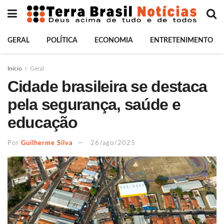
GERAL
POLÍTICA
ECONOMIA
ENTRETENIMENTO
Início
Geral
Cidade brasileira se destaca
pela segurança, saúde e
educação
Por
Guilherme Silva
26/ago/2025