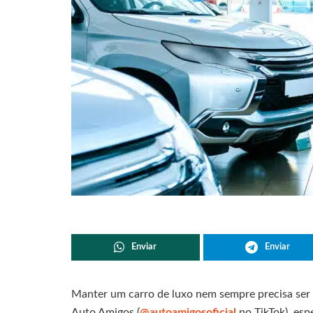
Enviar
Enviar
Manter um carro de luxo nem sempre precisa ser 
Auto Amigos (
@autoamigosoficial
no TikTok), es