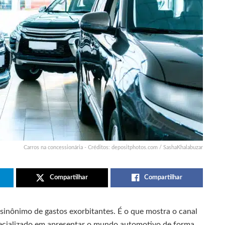
Carros na concessionária - Créditos: depositphotos.com / SashaKhalabuzar
Compartilhar
Compartilhar
sinônimo de gastos exorbitantes. É o que mostra o canal
pecializado em apresentar o mundo automotivo de forma