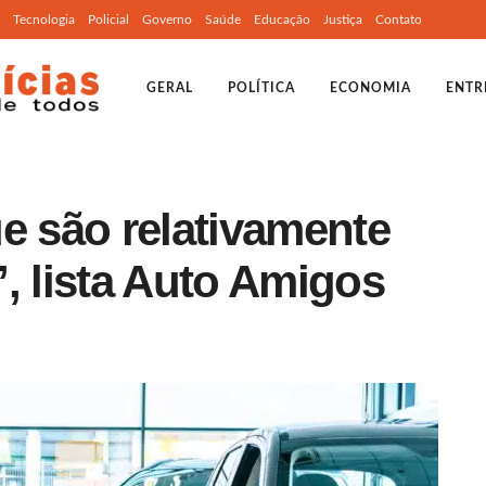
Tecnologia
Policial
Governo
Saúde
Educação
Justiça
Contato
GERAL
POLÍTICA
ECONOMIA
ENTR
e são relativamente
, lista Auto Amigos