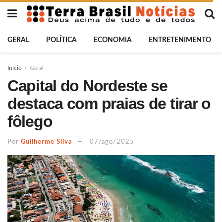
GERAL
POLÍTICA
ECONOMIA
ENTRETENIMENTO
Início
Geral
Capital do Nordeste se
destaca com praias de tirar o
fôlego
Por
Guilherme Silva
07/ago/2025