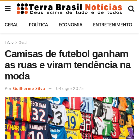
GERAL
POLÍTICA
ECONOMIA
ENTRETENIMENTO
Início
Geral
Camisas de futebol ganham
as ruas e viram tendência na
moda
Por
Guilherme Silva
04/ago/2025