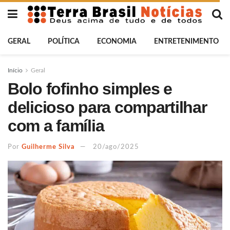
GERAL
POLÍTICA
ECONOMIA
ENTRETENIMENTO
Início
Geral
Bolo fofinho simples e
delicioso para compartilhar
com a família
Por
Guilherme Silva
20/ago/2025