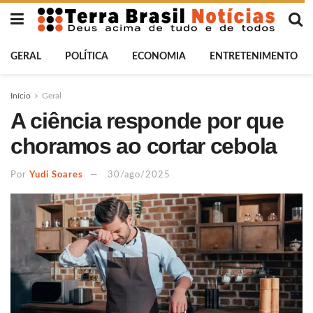
GERAL
POLÍTICA
ECONOMIA
ENTRETENIMENTO
Início
Geral
A ciência responde por que
choramos ao cortar cebola
Por
Yudi Soares
30/ago/2025