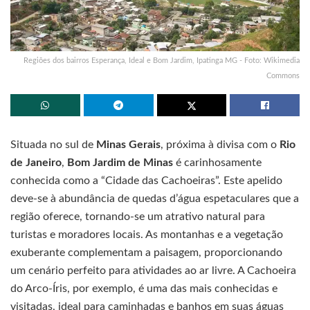
Regiões dos bairros Esperança, Ideal e Bom Jardim, Ipatinga MG - Foto: Wikimedia
Commons
Situada no sul de
Minas Gerais
, próxima à divisa com o
Rio
de Janeiro
,
Bom Jardim de Minas
é carinhosamente
conhecida como a “Cidade das Cachoeiras”. Este apelido
deve-se à abundância de quedas d’água espetaculares que a
região oferece, tornando-se um atrativo natural para
turistas e moradores locais. As montanhas e a vegetação
exuberante complementam a paisagem, proporcionando
um cenário perfeito para atividades ao ar livre. A Cachoeira
do Arco-Íris, por exemplo, é uma das mais conhecidas e
visitadas, ideal para caminhadas e banhos em suas águas