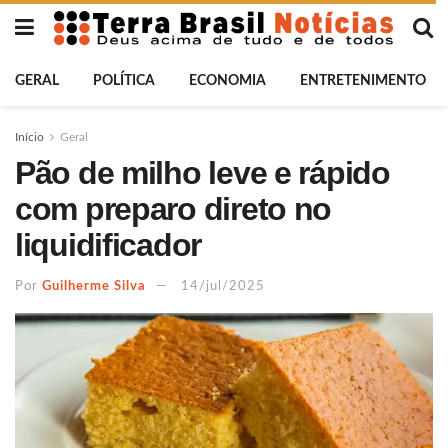
GERAL
POLÍTICA
ECONOMIA
ENTRETENIMENTO
Início
Geral
Pão de milho leve e rápido
com preparo direto no
liquidificador
Por
Guilherme Silva
14/jul/2025