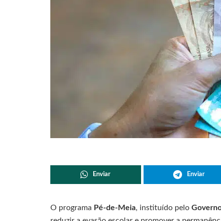
Enviar
Enviar
O programa
Pé-de-Meia
, instituído pelo
Governo
reduzir a evasão escolar e promover a permanênc