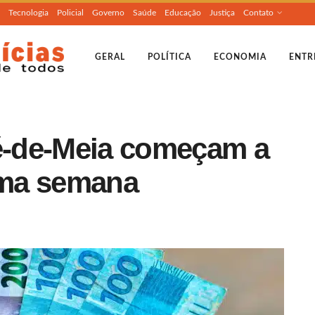
Tecnologia
Policial
Governo
Saúde
Educação
Justiça
Contato
GERAL
POLÍTICA
ECONOMIA
ENTR
-de-Meia começam a
xima semana
a