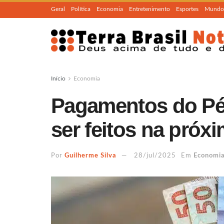
Geral
Política
Economia
Entretenimento
Esportes
Mundo
Início
Economia
Pagamentos do Pé
ser feitos na pró
Por
Guilherme Silva
28/jul/2025
Em
Economi