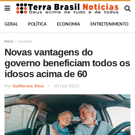
GERAL
POLÍTICA
ECONOMIA
ENTRETENIMENTO
Início
Governo
Novas vantagens do
governo beneficiam todos os
idosos acima de 60
Por
Guilherme Silva
01/jul/2025