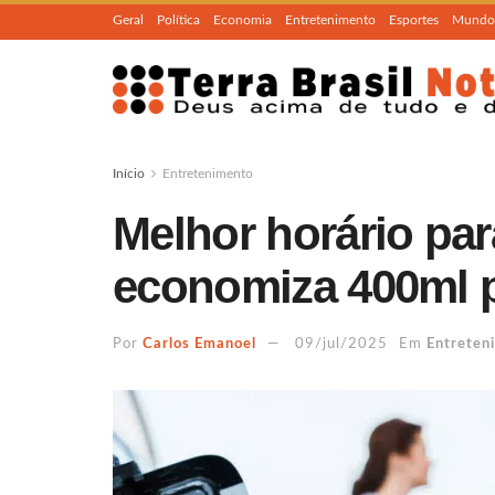
Geral
Política
Economia
Entretenimento
Esportes
Mundo
Início
Entretenimento
Melhor horário par
economiza 400ml 
Por
Carlos Emanoel
09/jul/2025
Em
Entreten