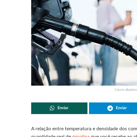
Carros abastec
Enviar
Enviar
A relação entre temperatura e densidade dos com
quantidade real de
gasolina
que você recebe ao a