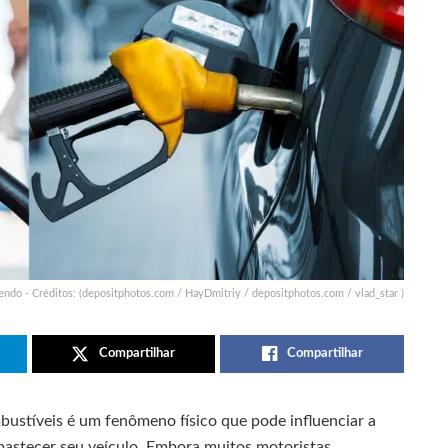
endo - Créditos: (depositphotos.com / HayDmitriy / depositphotos.com / vlad_star )
Compartilhar
Compartilhar
bustíveis é um fenômeno físico que pode influenciar a
bastecer seu veículo. Embora muitos motoristas