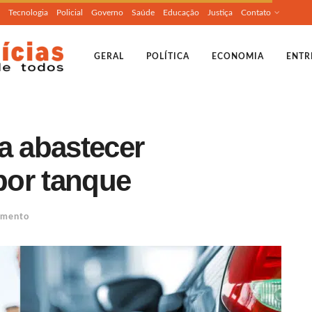
Tecnologia
Policial
Governo
Saúde
Educação
Justiça
Contato
GERAL
POLÍTICA
ECONOMIA
ENTR
a abastecer
por tanque
imento