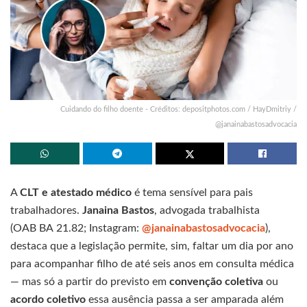
Cuidando do filho doente - Créditos: depositphotos.com / HayDmitriy /
@janainabastosadvocacia
A
CLT e atestado médico
é tema sensível para pais
trabalhadores.
Janaina Bastos
, advogada trabalhista
(OAB BA 21.82; Instagram:
@janainabastosadvocacia
),
destaca que a legislação permite, sim, faltar um dia por ano
para acompanhar filho de até seis anos em consulta médica
— mas só a partir do previsto em
convenção coletiva
ou
acordo coletivo
essa ausência passa a ser amparada além