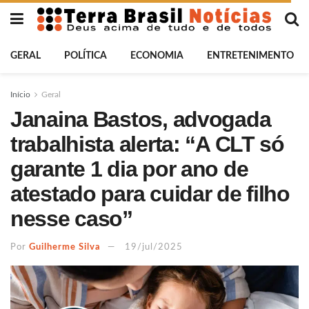
GERAL
POLÍTICA
ECONOMIA
ENTRETENIMENTO
Início
Geral
Janaina Bastos, advogada
trabalhista alerta: “A CLT só
garante 1 dia por ano de
atestado para cuidar de filho
nesse caso”
Por
Guilherme Silva
19/jul/2025