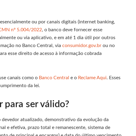
encialmente ou por canais digitais (internet banking,
 CMN nº 5.004/2022
, o banco deve fornecer esse
ente ou via aplicativo, e em até 1 dia útil por outros
clamação no Banco Central, via
consumidor.gov.br
ou no
a esse direito de acesso à informação cobrada
 use canais como o
Banco Central
e o
Reclame Aqui
. Esses
cumprimento da lei.
para ser válido?
o devedor atualizado, demonstrativo da evolução da
nal e efetiva, prazo total e remanescente, sistema de
nto de principal e encargos) e data do último vencimento.