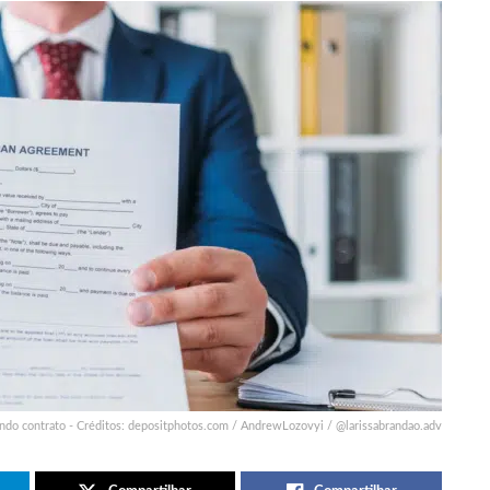
ndo contrato - Créditos: depositphotos.com / AndrewLozovyi / @larissabrandao.adv