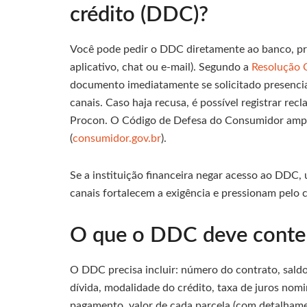
crédito (DDC)?
Você pode pedir o DDC diretamente ao banco, pres
aplicativo, chat ou e-mail). Segundo a
Resolução
documento imediatamente se solicitado presencialm
canais. Caso haja recusa, é possível registrar re
Procon. O Código de Defesa do Consumidor ampar
(
consumidor.gov.br
).
Se a instituição financeira negar acesso ao DDC,
canais fortalecem a exigência e pressionam pelo 
O que o DDC deve conter 
O DDC precisa incluir: número do contrato, sald
dívida, modalidade do crédito, taxa de juros nomi
pagamento, valor de cada parcela (com detalhame