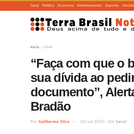
Geral
Política
Economia
Entretenimento
Esportes
Mundo
Início
Geral
“Faça com que o b
sua dívida ao pedi
documento”, Alert
Bradão
Por
Guilherme Silva
30/jul/2025
Em
Geral