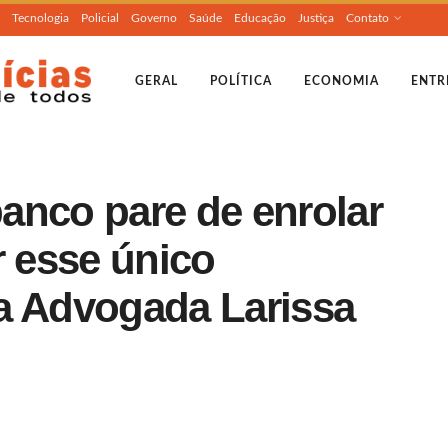
Tecnologia
Policial
Governo
Saúde
Educação
Justiça
Contato
GERAL
POLÍTICA
ECONOMIA
ENTR
anco pare de enrolar
r esse único
a Advogada Larissa