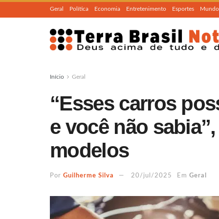
Geral
Política
Economia
Entretenimento
Esportes
Mundo
Início
Geral
“Esses carros po
e você não sabia”,
modelos
Por
Guilherme Silva
20/jul/2025
Em
Geral