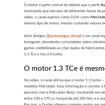
O motor é parte central do debate que o perfil
Au
mostrando que veículos de diferentes faixas de
vídeo, o canal explora como SUVs como
Mercede
mesmo tipo de motor, mesmo custando valores be
Auto Amigos (
@autoamigos.oficial
) é um canal e
Instagram, abordando curiosidades sobre mecâni
ganha credibilidade ao citar dados de fabricante
1.3 TCe e nos 2.0 turbo.
O motor 1.3 TCe é mesmo
No vídeo, o canal afirma que o motor 1.3 turbo –
modelos Mercedes. Essa informação é correta: a
parceria com a Mercedes-Benz, resultando em ver
entre 130 e 170 cv, torque de até 260 Nm, e é us
Por isso, a Duster oferece o mesmo motor por m