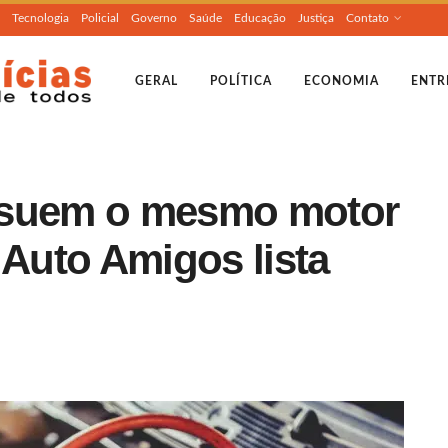
Tecnologia
Policial
Governo
Saúde
Educação
Justiça
Contato
GERAL
POLÍTICA
ECONOMIA
ENTR
ssuem o mesmo motor
 Auto Amigos lista