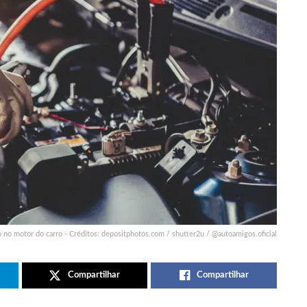
no motor do carro - Créditos: depositphotos.com / shutter2u / @autoamigos.oficial
Compartilhar
Compartilhar