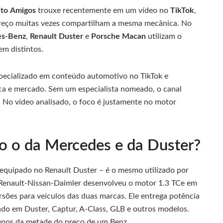
to Amigos
trouxe recentemente em um vídeo no
TikTok
,
 preço muitas vezes compartilham a mesma mecânica. No
s‑Benz
,
Renault Duster
e
Porsche Macan
utilizam o
m distintos.
specializado em conteúdo automotivo no TikTok e
ca e mercado. Sem um especialista nomeado, o canal
s. No vídeo analisado, o foco é justamente no motor
 o da Mercedes e da Duster?
 equipado no Renault Duster – é o mesmo utilizado por
 Renault‑Nissan‑Daimler desenvolveu o motor 1.3 TCe em
sões para veículos das duas marcas. Ele entrega potência
ado em Duster, Captur, A‑Class, GLB e outros modelos.
enos da metade do preço de um Benz.