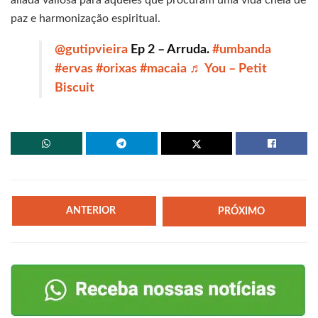
aliada valiosa para aqueles que procuram uma vida cheia de
paz e harmonização espiritual.
@gutipvieira
Ep 2 – Arruda.
#umbanda
#ervas
#orixas
#macaia
♬ You – Petit
Biscuit
ANTERIOR
PRÓXIMO