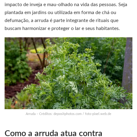
impacto de inveja e mau-olhado na vida das pessoas. Seja
plantada em jardins ou utilizada em forma de chá ou
defumação, a arruda é parte integrante de rituais que
buscam harmonizar e proteger o lar e seus habitantes.
Arruda – Créditos: depositphotos.com / foto-pixel.web.de
Como a arruda atua contra