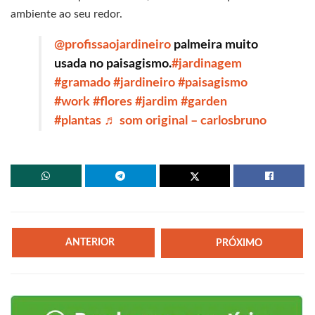
ambiente ao seu redor.
@profissaojardineiro
palmeira muito
usada no paisagismo.
#jardinagem
#gramado
#jardineiro
#paisagismo
#work
#flores
#jardim
#garden
#plantas
♬ som original – carlosbruno
ANTERIOR
PRÓXIMO