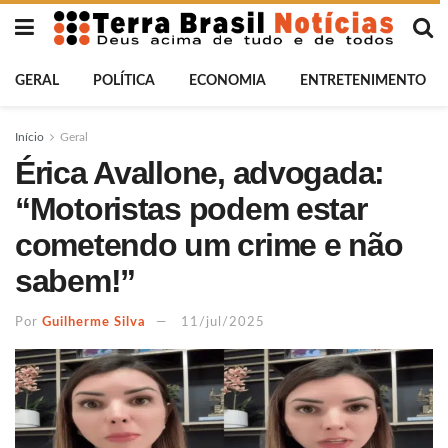
GERAL
POLÍTICA
ECONOMIA
ENTRETENIMENTO
Início
Geral
Érica Avallone, advogada:
“Motoristas podem estar
cometendo um crime e não
sabem!”
Por
Guilherme Silva
11/jul/2025