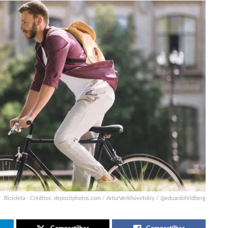
Bicicleta - Créditos: depositphotos.com / ArturVerkhovetskiy / @eduardofeldberg