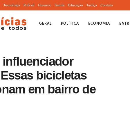
Tecnologia
Policial
Governo
Saúde
Educação
Justiça
Contato
GERAL
POLÍTICA
ECONOMIA
ENTR
 influenciador
 “Essas bicicletas
onam em bairro de