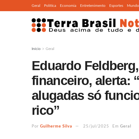
Geral
Política
Economia
Entretenimento
Esportes
Mundo
Início
Geral
Eduardo Feldberg,
financeiro, alerta:
alugadas só funci
rico”
Por
Guilherme Silva
25/jul/2025
Em
Geral