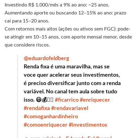
Investindo R$ 1.000/mês a 9% ao ano: ~25 anos.
Aumentando aporte ou buscando 12–15% ao ano: prazo
cai para 15–20 anos.
Com retornos mais altos (ações ou ativos sem FGC): pode-
se atingir em 10–15 anos, com aporte mensal menor, desde
que considere riscos.
@eduardofeldberg
Renda fixa é uma maravilha, mas se
voce quer acelerar seus investimentos,
é preciso diversificar junto com a renda
variável. No canal tem aula sobre tudo
isso. 😃💰👍🏼
#ficarrico
#enriquecer
#rendafixa
#rendavariavel
#comoganhardinheiro
#comoenriquecer
#investimentos