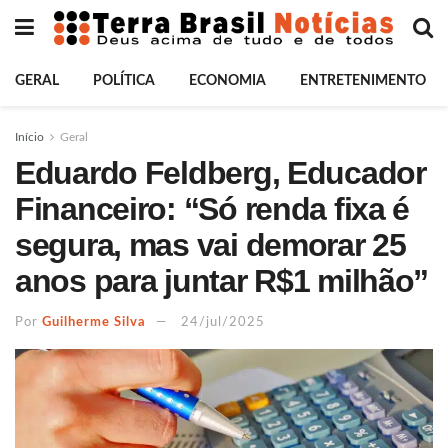
GERAL
POLÍTICA
ECONOMIA
ENTRETENIMENTO
Início
Geral
Eduardo Feldberg, Educador
Financeiro: “Só renda fixa é
segura, mas vai demorar 25
anos para juntar R$1 milhão”
Por
Guilherme Silva
24/jul/2025