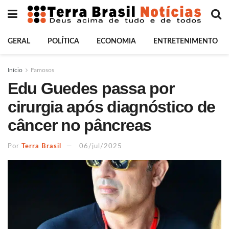
GERAL
POLÍTICA
ECONOMIA
ENTRETENIMENTO
Início
Famosos
Edu Guedes passa por
cirurgia após diagnóstico de
câncer no pâncreas
Por
Terra Brasil
06/jul/2025