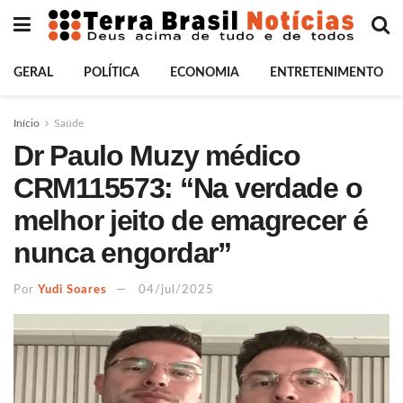
GERAL
POLÍTICA
ECONOMIA
ENTRETENIMENTO
Início
Saúde
Dr Paulo Muzy médico
CRM115573: “Na verdade o
melhor jeito de emagrecer é
nunca engordar”
Por
Yudi Soares
04/jul/2025