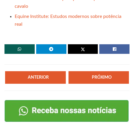
cavalo
Equine Institute: Estudos modernos sobre potência
real
ANTERIOR
PRÓXIMO