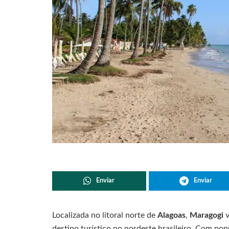
Enviar
Enviar
Localizada no litoral norte de
Alagoas
,
Maragogi
v
destino turístico no nordeste brasileiro. Com p