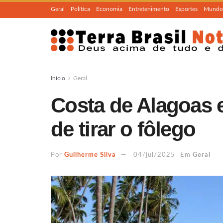
Geral
Política
Economia
Entretenimento
Esportes
Mundo
Início
Geral
Costa de Alagoas 
de tirar o fôlego
Por
Guilherme Silva
04/jul/2025
Em
Geral