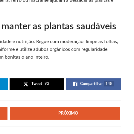
ira, ferro ou macramê ajudam a destacar as plantas e
 manter as plantas saudáveis
midade e nutrição. Regue com moderação, limpe as folhas,
iforme e utilize adubos orgânicos com regularidade.
 bonitas o ano inteiro.
Tweet
93
Compartilhar
148
PRÓXIMO