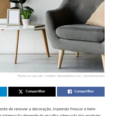
Plantas em uma sala - Créditos: depositphotos.com / DenisDenisenko
Compartilhar
Compartilhar
iente de renovar a decoração, trazendo frescor e bem-
ssa integração depende da escolha adequada das espécies,