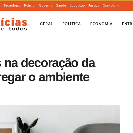
Tecnologia
Policial
Governo
Saúde
Educação
Justiça
Contato
GERAL
POLÍTICA
ECONOMIA
ENTR
 na decoração da
regar o ambiente