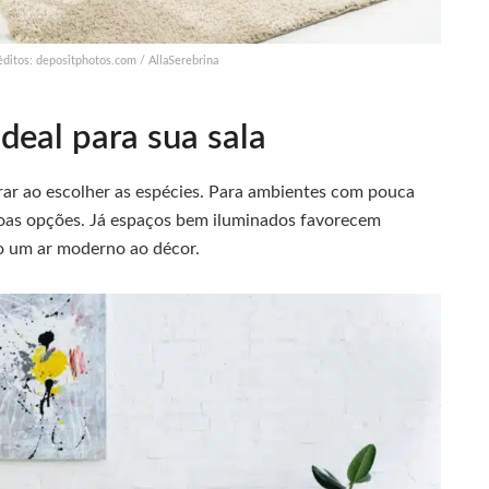
ditos: depositphotos.com / AllaSerebrina
ideal para sua sala
erar ao escolher as espécies. Para ambientes com pouca
boas opções. Já espaços bem iluminados favorecem
o um ar moderno ao décor.