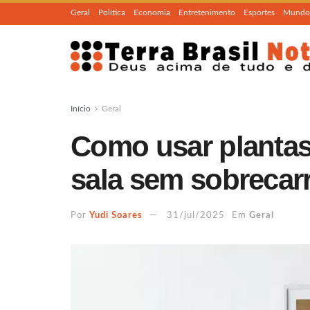
Geral
Política
Economia
Entretenimento
Esportes
Mundo
Início
Geral
Como usar plantas
sala sem sobrecar
Por
Yudi Soares
31/jul/2025
Em
Geral