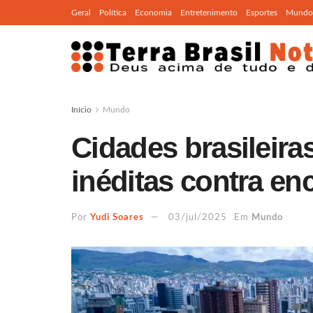
Geral
Política
Economia
Entretenimento
Esportes
Mundo
Início
Mundo
Cidades brasileir
inéditas contra en
Por
Yudi Soares
03/jul/2025
Em
Mundo