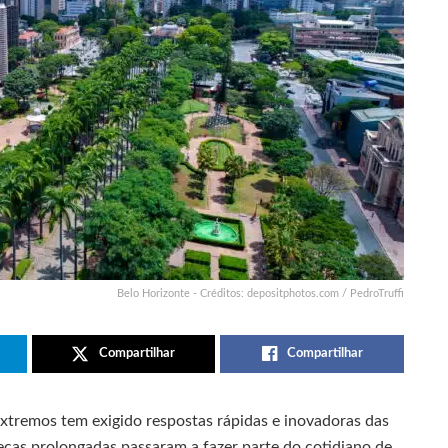
Belo Horizonte - Créditos: depositphotos.com / PedroTruffi
Compartilhar
Compartilhar
xtremos tem exigido respostas rápidas e inovadoras das
secas prolongadas passaram a fazer parte do cotidiano de