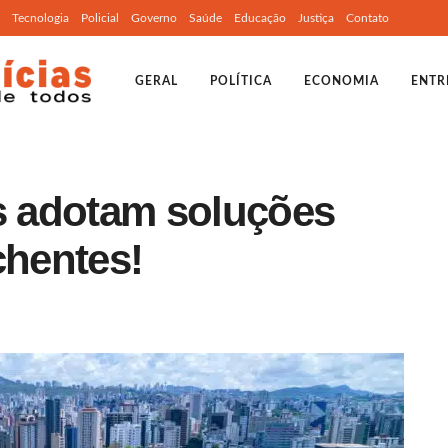
Tecnologia
Policial
Governo
Saúde
Educação
Justiça
Contato
GERAL
POLÍTICA
ECONOMIA
ENTR
as adotam soluções
chentes!