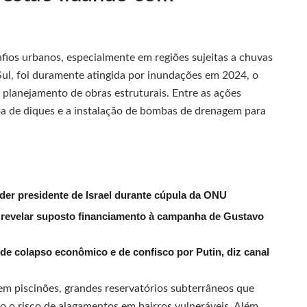
fios urbanos, especialmente em regiões sujeitas a chuvas
 Sul, foi duramente atingida por inundações em 2024, o
planejamento de obras estruturais. Entre as ações
a de diques e a instalação de bombas de drenagem para
der presidente de Israel durante cúpula da ONU
evelar suposto financiamento à campanha de Gustavo
de colapso econômico e de confisco por Putin, diz canal
em piscinões, grandes reservatórios subterrâneos que
 o risco de alagamentos em bairros vulneráveis. Além