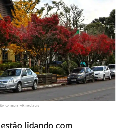
ito: commons.wikimedia.org
 estão lidando com