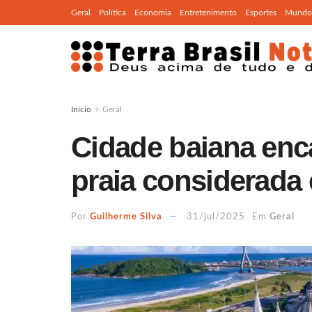
Geral
Política
Economia
Entretenimento
Esportes
Mundo
Início
Geral
Cidade baiana enc
praia considerada 
Por
Guilherme Silva
31/jul/2025
Em
Geral