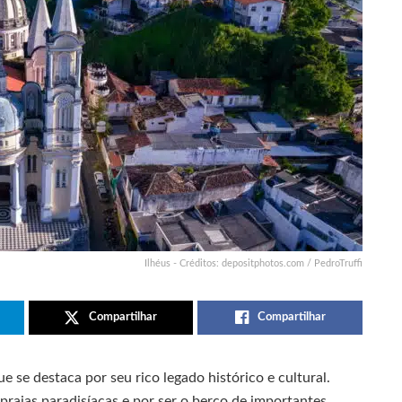
Ilhéus - Créditos: depositphotos.com / PedroTruffi
Compartilhar
Compartilhar
 se destaca por seu rico legado histórico e cultural.
 praias paradisíacas e por ser o berço de importantes