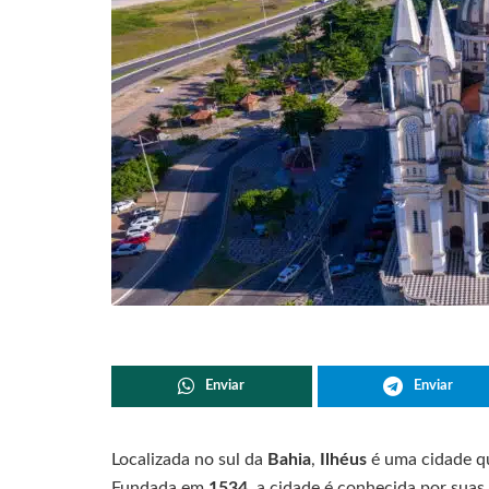
Enviar
Enviar
Localizada no sul da
Bahia
,
Ilhéus
é uma cidade que
Fundada em
1534
, a cidade é conhecida por suas