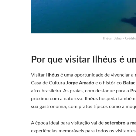
Ilhéus, Bahia – Crédit
Por que visitar Ilhéus é 
Visitar
Ilhéus
é uma oportunidade de vivenciar a r
Casa de Cultura
Jorge Amado
e o histórico
Batac
afro-brasileira. As praias, com destaque para a
Pr
próximo com a natureza.
Ilhéus
hospeda também e
sua gastronomia, com pratos típicos como a moq
A época ideal para visitação vai de
setembro
a
ma
experiências memoráveis para todos os visitantes