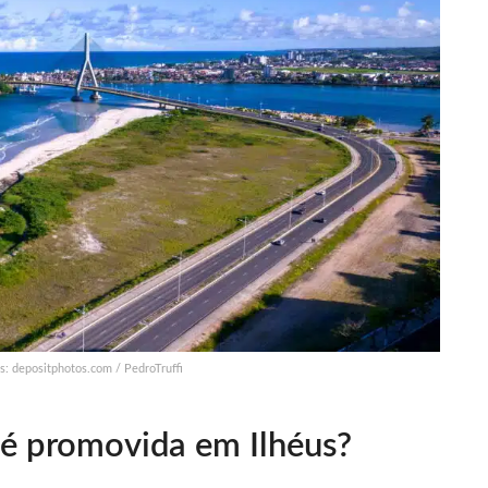
os: depositphotos.com / PedroTruffi
 é promovida em Ilhéus?