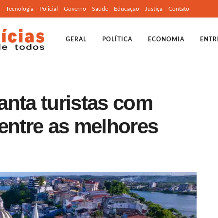
Tecnologia
Policial
Governo
Saúde
Educação
Justiça
Contato
GERAL
POLÍTICA
ECONOMIA
ENTR
anta turistas com
entre as melhores