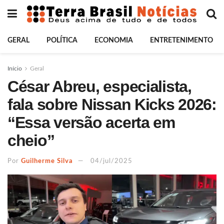
GERAL
POLÍTICA
ECONOMIA
ENTRETENIMENTO
Início
Geral
César Abreu, especialista,
fala sobre Nissan Kicks 2026:
“Essa versão acerta em
cheio”
Por
Guilherme Silva
04/jul/2025