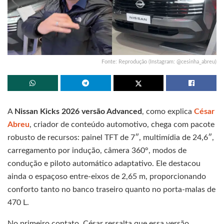
Fonte: Reprodução (Instagram: @cesinha_abreu)
A
Nissan Kicks 2026 versão Advanced
, como explica
César
Abreu
, criador de conteúdo automotivo, chega com pacote
robusto de recursos: painel TFT de 7″, multimídia de 24,6″,
carregamento por indução, câmera 360°, modos de
condução e piloto automático adaptativo. Ele destacou
ainda o espaçoso entre-eixos de 2,65 m, proporcionando
conforto tanto no banco traseiro quanto no porta-malas de
470 L.
No primeiro contato, César ressalta que essa versão