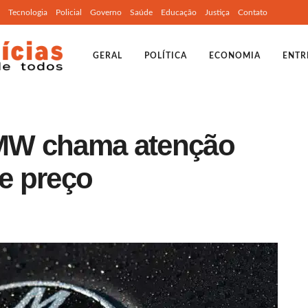
Tecnologia
Policial
Governo
Saúde
Educação
Justiça
Contato
GERAL
POLÍTICA
ECONOMIA
ENTR
MW chama atenção
e preço