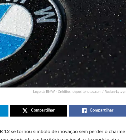
Logo da BMW - Créditos: depositphotos.com / Ruslan-Lytvyn
Compartilhar
Compartilhar
R 12
se tornou símbolo de inovação sem perder o charme
om. Fabricada em território nacional, este modelo atrai