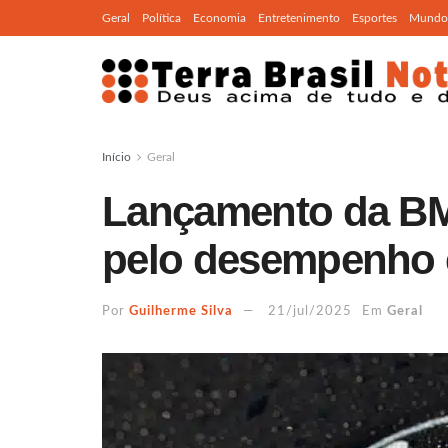
Geral
Política
Economia
Entretenimento
Esportes
Mundo
Início
Geral
Lançamento da B
pelo desempenho 
Por
Guilherme Silva
21/jul/2025
Em
Geral